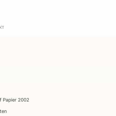
KT
f Papier 2002
iten